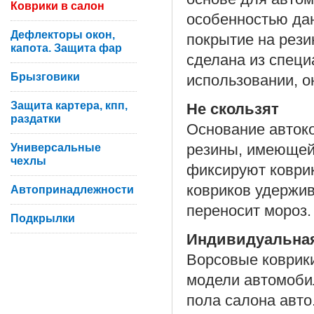
Коврики в салон
особенностью дан
Дефлекторы окон,
покрытие на рези
капота. Защита фар
сделана из специ
Брызговики
использовании, он
Защита картера, кпп,
Не скользят
раздатки
Основание авток
Универсальные
резины, имеющей
чехлы
фиксируют коврик
ковриков удержив
Автопринадлежности
переносит мороз.
Подкрылки
Индивидуальна
Ворсовые коврики
модели автомоби
пола салона авто