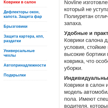
Novline изготовл
Коврики в салон
который не уступ
Дефлекторы окон,
Полиуретан отлич
капота. Защита фар
запаха.
Брызговики
Удобные и прак
Защита картера, кпп,
Коврики салона д
раздатки
условия, стойкие
Универсальные
высокие бортики 
чехлы
коврика, что осо
Автопринадлежности
уборки.
Подкрылки
Индивидуальны
Коврики в салон 
модель автомоби
пола. Имеют спе
водителя, которы